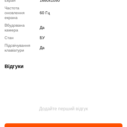
Екран
1680x1050
Частота
оновлення
60 Гц
екрана
Вбудована
Да
камера
Стан
БУ
Підсвічування
Да
клавіатури
Відгуки
Додайте перший відгук