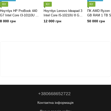
Хіт
Хіт
Хіт
Ноутбук HP ProBook 440
Ноутбук Lenovo Ideapad 3
ПК AMD Ryzen 
G7 Intel Core I3-10110U 8
Intel Core I5-10210U 8 GB
GB RAM 1 TB S
GB RAM 256 GB SSD Intel
RAM 256 GB SSD Nvidia
GeForce RTX 3
8 000 грн
12 000 грн
50 000 грн
UHD Graphics
GeForce MX 130
+380668652722
Контактна інформація