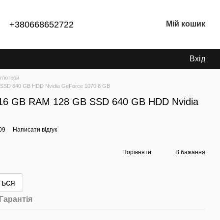
+380668652722
Мій кошик
Вхід
п'ютери
B SSD 640 GB HDD Nvidia GeForce 1070 8 GB
F 16 GB RAM 128 GB SSD 640 GB HDD Nvidia
09
Написати відгук
Порівняти
В бажання
ться
Гарантія