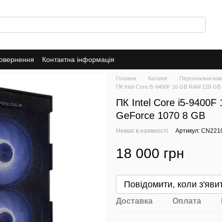
повернення
Контактна інформація
Головна
Каталог
Персональні ком
ПК Intel Core i5-9400F 16 GB RAM 128 G
ПК Intel Core i5-9400
GeForce 1070 8 GB
Немає в наявності
Артикул: CN221
18 000 грн
Повідомити, коли з'яви
Доставка
Оплата