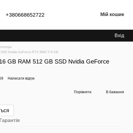
+380668652722
Мій кошик
Вхід
п'ютери
SSD Nvidia GeForce RTX 3060 Ti 8 GB
16 GB RAM 512 GB SSD Nvidia GeForce
59
Написати відгук
Порівняти
В бажання
ться
Гарантія