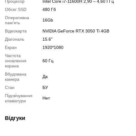
Процесор
Intel Core i7-11600H 2,90 – 4,60 ГГц
Обсяг SSD
480 Гб
Оперативна
16Gb
пам'ять
Відеокарта
NVIDIA GeForce RTX 3050 Ti 4GB
Діагональ
15.6"
Екран
1920*1080
Частота
оновлення
60 Гц
екрана
Вбудована
Да
камера
Стан
БУ
Підсвічування
Нет
клавіатури
Відгуки