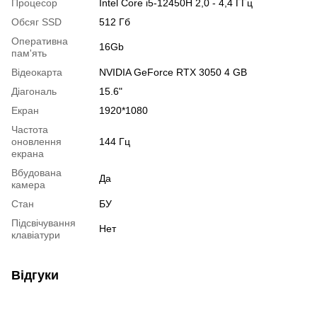
Процесор
Intel Core i5-12450H 2,0 - 4,4 ГГц
Обсяг SSD
512 Гб
Оперативна
16Gb
пам'ять
Відеокарта
NVIDIA GeForce RTX 3050 4 GB
Діагональ
15.6"
Екран
1920*1080
Частота
оновлення
144 Гц
екрана
Вбудована
Да
камера
Стан
БУ
Підсвічування
Нет
клавіатури
Відгуки