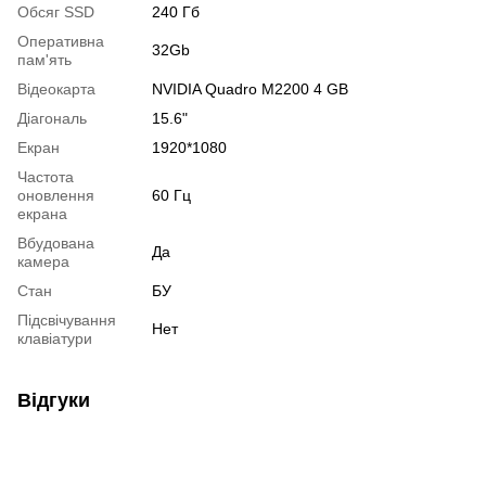
Обсяг SSD
240 Гб
Оперативна
32Gb
пам'ять
Відеокарта
NVIDIA Quadro M2200 4 GB
Діагональ
15.6"
Екран
1920*1080
Частота
оновлення
60 Гц
екрана
Вбудована
Да
камера
Стан
БУ
Підсвічування
Нет
клавіатури
Відгуки