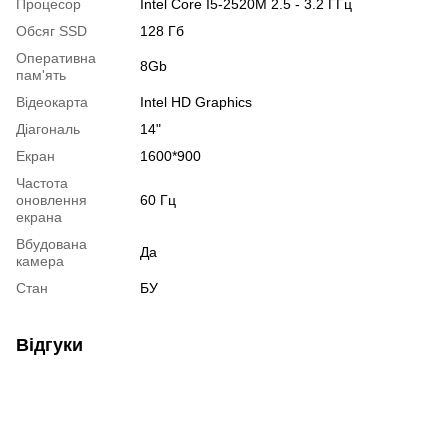
Процесор
Intel Core I5-2520M 2.5 - 3.2 ГГц
Обсяг SSD
128 Гб
Оперативна
8Gb
пам'ять
Відеокарта
Intel HD Graphics
Діагональ
14"
Екран
1600*900
Частота
оновлення
60 Гц
екрана
Вбудована
Да
камера
Стан
БУ
Відгуки