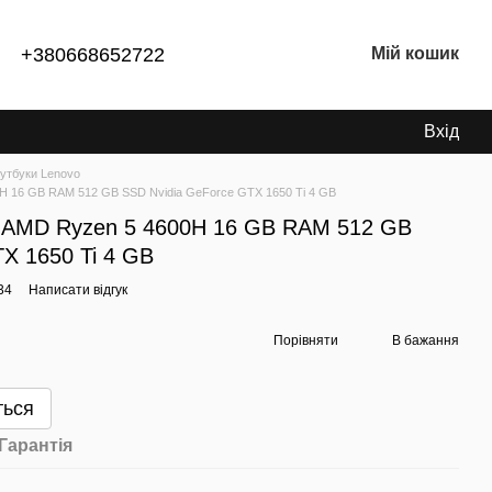
+380668652722
Мій кошик
Вхід
утбуки Lenovo
0H 16 GB RAM 512 GB SSD Nvidia GeForce GTX 1650 Ti 4 GB
n AMD Ryzen 5 4600H 16 GB RAM 512 GB
X 1650 Ti 4 GB
34
Написати відгук
Порівняти
В бажання
ться
Гарантія