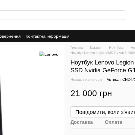
повернення
Контактна інформація
Головна
Каталог
Ноутбуки
Но
Ноутбук Lenovo Legion AMD Ryzen 5 460
Ноутбук Lenovo Legio
SSD Nvidia GeForce GT
Немає в наявності
Артикул: CN247
21 000 грн
Повідомити, коли з'яви
Доставка
Оплата