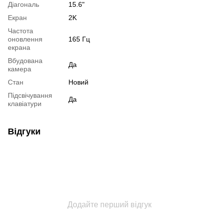
Діагональ
15.6"
Екран
2K
Частота
оновлення
165 Гц
екрана
Вбудована
Да
камера
Стан
Новий
Підсвічування
Да
клавіатури
Відгуки
Додайте перший відгук