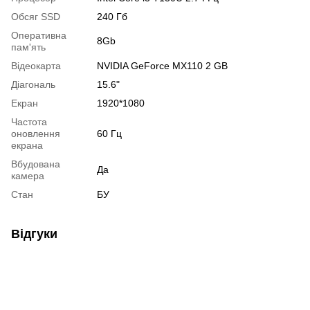
Обсяг SSD
240 Гб
Оперативна
8Gb
пам'ять
Відеокарта
NVIDIA GeForce MX110 2 GB
Діагональ
15.6"
Екран
1920*1080
Частота
оновлення
60 Гц
екрана
Вбудована
Да
камера
Стан
БУ
Відгуки