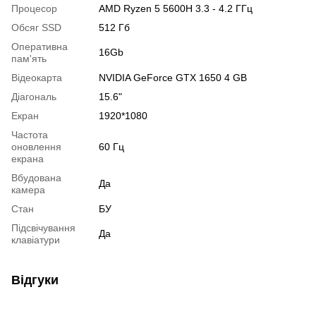
Процесор
AMD Ryzen 5 5600H 3.3 - 4.2 ГГц
Обсяг SSD
512 Гб
Оперативна
16Gb
пам'ять
Відеокарта
NVIDIA GeForce GTX 1650 4 GB
Діагональ
15.6"
Екран
1920*1080
Частота
оновлення
60 Гц
екрана
Вбудована
Да
камера
Стан
БУ
Підсвічування
Да
клавіатури
Відгуки