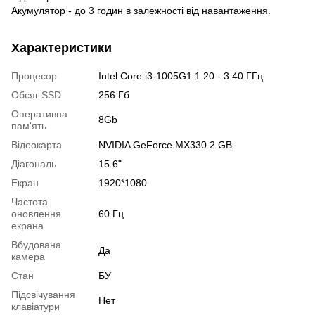
Акумулятор - до 3 годин в залежності від навантаження.
Характеристики
Процесор
Intel Core i3-1005G1 1.20 - 3.40 ГГц
Обсяг SSD
256 Гб
Оперативна
8Gb
пам'ять
Відеокарта
NVIDIA GeForce MX330 2 GB
Діагональ
15.6"
Екран
1920*1080
Частота
оновлення
60 Гц
екрана
Вбудована
Да
камера
Стан
БУ
Підсвічування
Нет
клавіатури