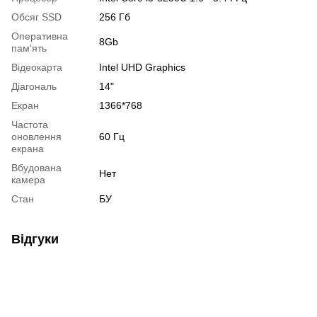
Обсяг SSD
256 Гб
Оперативна
8Gb
пам'ять
Відеокарта
Intel UHD Graphics
Діагональ
14"
Екран
1366*768
Частота
оновлення
60 Гц
екрана
Вбудована
Нет
камера
Стан
БУ
Відгуки