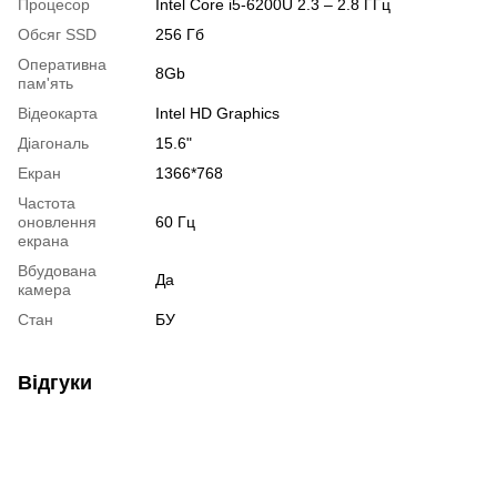
Процесор
Intel Core i5-6200U 2.3 – 2.8 ГГц
Обсяг SSD
256 Гб
Оперативна
8Gb
пам'ять
Відеокарта
Intel HD Graphics
Діагональ
15.6"
Екран
1366*768
Частота
оновлення
60 Гц
екрана
Вбудована
Да
камера
Стан
БУ
Відгуки