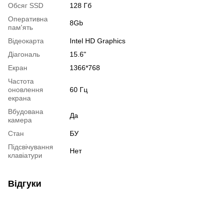
Обсяг SSD
128 Гб
Оперативна
8Gb
пам'ять
Відеокарта
Intel HD Graphics
Діагональ
15.6"
Екран
1366*768
Частота
оновлення
60 Гц
екрана
Вбудована
Да
камера
Стан
БУ
Підсвічування
Нет
клавіатури
Відгуки