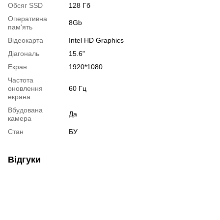
Обсяг SSD
128 Гб
Оперативна
8Gb
пам'ять
Відеокарта
Intel HD Graphics
Діагональ
15.6"
Екран
1920*1080
Частота
оновлення
60 Гц
екрана
Вбудована
Да
камера
Стан
БУ
Відгуки