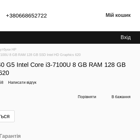
+380668652722
Мій кошик
Вхід
утбуки HP
-7100U 8 GB RAM 128 GB SSD Intel HD Graphics 620
0 G5 Intel Core i3-7100U 8 GB RAM 128 GB
620
58
Написати відгук
Порівняти
В бажання
ться
Гарантія