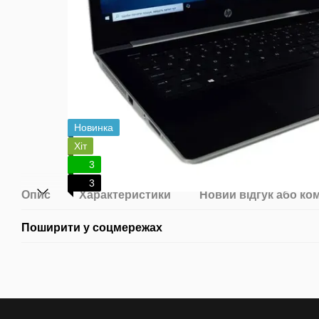
Новинка
Хіт
3
3
Опис
Характеристики
Новий відгук або ко
Поширити у соцмережах