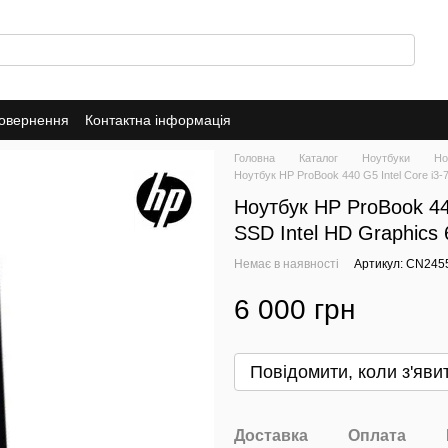
повернення
Контактна інформація
Головна
Каталог
Ноутбуки
Но
Ноутбук HP ProBook 440 G5 Intel Core i3
Ноутбук HP ProBook 44
SSD Intel HD Graphics 
Немає в наявності
Артикул: CN245
6 000 грн
Повідомити, коли з'яви
Доставка
Оплата