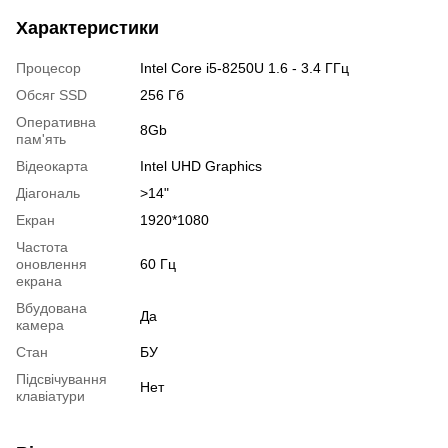
Характеристики
Процесор
Intel Core i5-8250U 1.6 - 3.4 ГГц
Обсяг SSD
256 Гб
Оперативна
8Gb
пам'ять
Відеокарта
Intel UHD Graphics
Діагональ
>14"
Екран
1920*1080
Частота
оновлення
60 Гц
екрана
Вбудована
Да
камера
Стан
БУ
Підсвічування
Нет
клавіатури