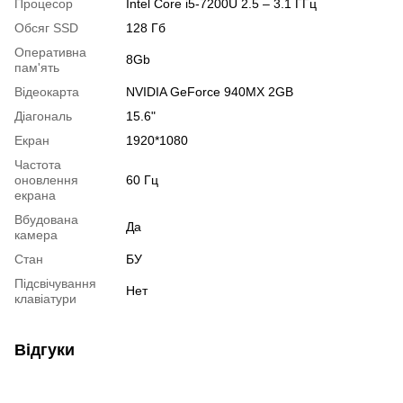
Процесор
Intel Core i5-7200U 2.5 – 3.1 ГГц
Обсяг SSD
128 Гб
Оперативна
8Gb
пам'ять
Відеокарта
NVIDIA GeForce 940MX 2GB
Діагональ
15.6"
Екран
1920*1080
Частота
оновлення
60 Гц
екрана
Вбудована
Да
камера
Стан
БУ
Підсвічування
Нет
клавіатури
Відгуки