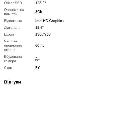
Обсяг SSD
128 Гб
Оперативна
8Gb
пам'ять
Відеокарта
Intel HD Graphics
Діагональ
15.6"
Екран
1366*768
Частота
оновлення
60 Гц
екрана
Вбудована
Да
камера
Стан
БУ
Відгуки