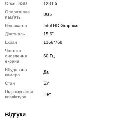
Обсяг SSD
128 Гб
Оперативна
8Gb
пам'ять
Відеокарта
Intel HD Graphics
Діагональ
15.6"
Екран
1366*768
Частота
оновлення
60 Гц
екрана
Вбудована
Да
камера
Стан
БУ
Підсвічування
Нет
клавіатури
Відгуки