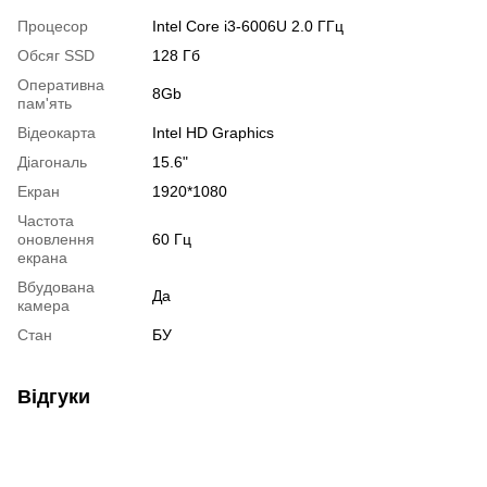
Процесор
Intel Core i3-6006U 2.0 ГГц
Обсяг SSD
128 Гб
Оперативна
8Gb
пам'ять
Відеокарта
Intel HD Graphics
Діагональ
15.6"
Екран
1920*1080
Частота
оновлення
60 Гц
екрана
Вбудована
Да
камера
Стан
БУ
Відгуки