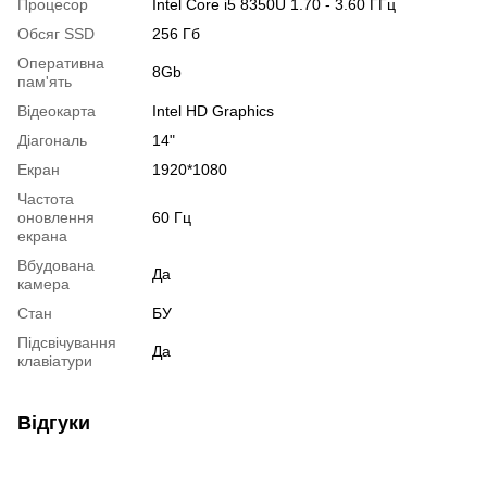
Процесор
Intel Core i5 8350U 1.70 - 3.60 ГГц
Обсяг SSD
256 Гб
Оперативна
8Gb
пам'ять
Відеокарта
Intel HD Graphics
Діагональ
14"
Екран
1920*1080
Частота
оновлення
60 Гц
екрана
Вбудована
Да
камера
Стан
БУ
Підсвічування
Да
клавіатури
Відгуки