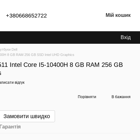
+380668652722
Мій кошик
Вхід
утбуки Dell
-10400H 8 GB RAM 256 GB SSD Intel UHD Graphics
5511 Intel Core I5-10400H 8 GB RAM 256 GB
s
писати відгук
Порівняти
В бажання
Замовити швидко
Гарантія