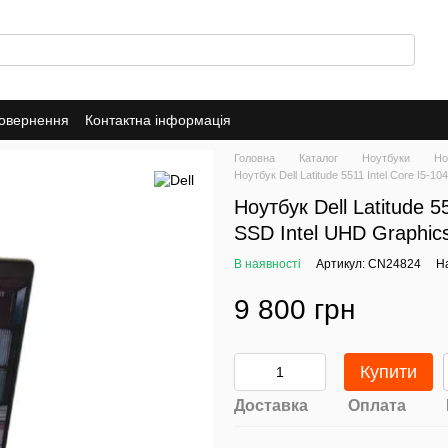
повернення
Контактна інформація
Головна
Каталог
Ноутбуки
Но
Ноутбук Dell Latitude 5511 Intel Core I5
Ноутбук Dell Latitude 
SSD Intel UHD Graphic
В наявності
Артикул: CN24824
На
9 800 грн
Купити
Доставка
Оплата