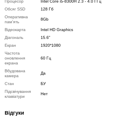
Процесор
Intel Core i5-8300H 2.3 - 4.0 ГГц
Обсяг SSD
128 Гб
Оперативна
8Gb
пам'ять
Відеокарта
Intel HD Graphics
Діагональ
15.6"
Екран
1920*1080
Частота
оновлення
60 Гц
екрана
Вбудована
Да
камера
Стан
БУ
Підсвічування
Нет
клавіатури
Відгуки