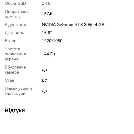
Обсяг SSD
1 Тб
Оперативна
16Gb
пам'ять
Відеокарта
NVIDIA GeForce RTX 3050 4 GB
Діагональ
15.6"
Екран
1920*1080
Частота
оновлення
144 Гц
екрана
Вбудована
Да
камера
Стан
БУ
Підсвічування
Да
клавіатури
Відгуки