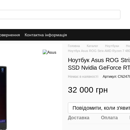
повернення
Контактна інформація
Головна
Каталог
Ноутбуки
Но
Ноутбук Asus ROG Strix AMD Ryzen 7 48
Ноутбук Asus ROG Str
SSD Nvidia GeForce R
Немає в наявності
Артикул: CN247
32 000 грн
Повідомити, коли з'яви
Доставка
Оплата