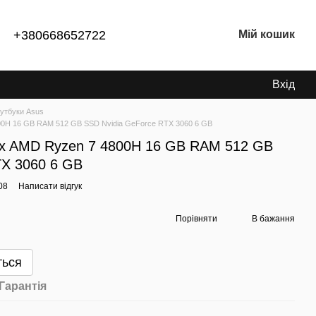
+380668652722
Мій кошик
Вхід
утбуки Asus
00H 16 GB RAM 512 GB SSD Nvidia GeForce RTX 3060 6 GB
ix AMD Ryzen 7 4800H 16 GB RAM 512 GB
TX 3060 6 GB
08
Написати відгук
Порівняти
В бажання
ться
Гарантія