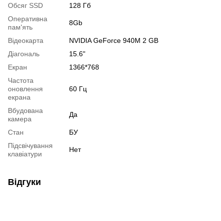
Обсяг SSD
128 Гб
Оперативна
8Gb
пам'ять
Відеокарта
NVIDIA GeForce 940M 2 GB
Діагональ
15.6"
Екран
1366*768
Частота
оновлення
60 Гц
екрана
Вбудована
Да
камера
Стан
БУ
Підсвічування
Нет
клавіатури
Відгуки