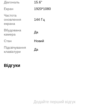
Діагональ
15.6"
Екран
1920*1080
Частота
оновлення
144 Гц
екрана
Вбудована
Да
камера
Стан
Новий
Підсвічування
Да
клавіатури
Відгуки
Додайте перший відгук