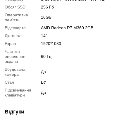
Обсяг SSD
256 Гб
Оперативна
16Gb
пам'ять
Відеокарта
AMD Radeon R7 M360 2GB
Діагональ
14"
Екран
1920*1080
Частота
оновлення
60 Гц
екрана
Вбудована
Да
камера
Стан
БУ
Підсвічування
Да
клавіатури
Відгуки