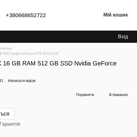
+380668652722
Мій кошик
Вхід
п'ютери
B SSD Nvidia GeForce RTX 3070 8 GB
 16 GB RAM 512 GB SSD Nvidia GeForce
41
Написати відгук
Порівняти
В бажання
ться
Гарантія